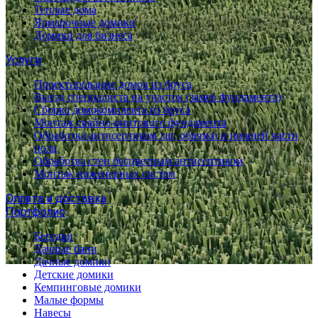
Теплые дома
Ярмарочные домики
Домики для бизнеса
Услуги
Проектирование домов из бруса
Выезд специалиста на участок (замер фундамента)
Сборка домокомплекта из бруса
Монтаж свайно-винтового фундамента
Обработка антисептиком лаг, обвязки и нижней части
пола
Обработка стен бесцветным антисептиком
Монтаж инженерных систем
Оплата и доставка
Портфолио
Беседки
Дачные бани
Дачные домики
Детские домики
Кемпинговые домики
Малые формы
Навесы