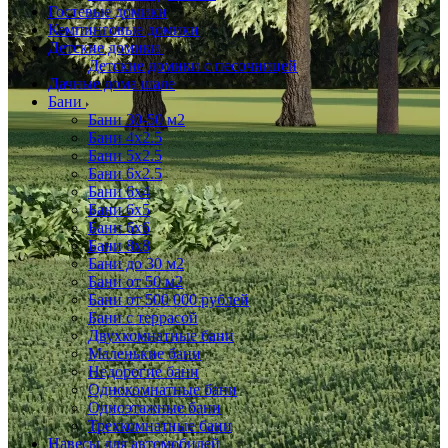
Гостевые домики
Кемпинговые домики
Детские домики
Детские домики с песочницей
Дачные дома шале
Бани
Бани 30-50 м2
Бани 4x2.5
Бани 5x2.5
Бани 6x2.5
Бани 6х4
Бани 6х5
Бани 6х6
Бани 8x8
Бани до 30 м2
Бани от 50 м2
Бани от 500 000 рублей
Бани с террасой
Двухкомнатные бани
Маленькие бани
Недорогие бани
Однокомнатные бани
Одноэтажные бани
Трехкомнатные бани
Навесы для автомобилей