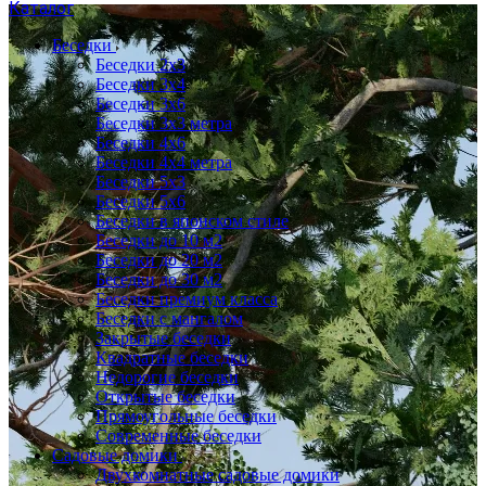
Каталог
Беседки
Беседки 2x3
Беседки 3x4
Беседки 3x6
Беседки 3х3 метра
Беседки 4x6
Беседки 4х4 метра
Беседки 5x3
Беседки 5x6
Беседки в японском стиле
Беседки до 10 м2
Беседки до 20 м2
Беседки до 30 м2
Беседки премиум класса
Беседки с мангалом
Закрытые беседки
Квадратные беседки
Недорогие беседки
Открытые беседки
Прямоугольные беседки
Современные беседки
Садовые домики
Двухкомнатные садовые домики