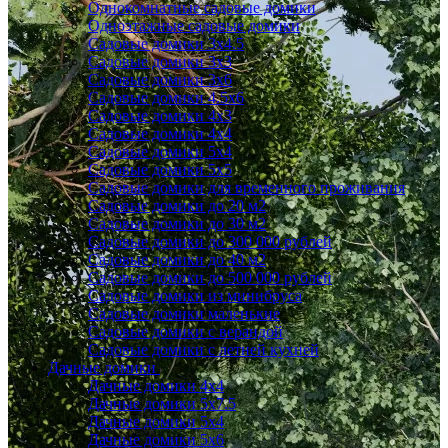
Однокомнатные садовые домики
Одноэтажные садовые домики
Садовые домики 3x4.5
Садовые домики 3х3
Садовые домики 3х6
Садовые домики 4.5x6
Садовые домики 4x3
Садовые домики 4x4
Садовые домики 5х4
Садовые домики 5х5
Садовые домики для временного проживания
Садовые домики до 20 м2
Садовые домики до 30 м2
Садовые домики до 300 000 рублей
Садовые домики до 40 м2
Садовые домики до 500 000 рублей
Садовые домики из минибруса
Садовые домики маленькие
Садовые домики с верандой
Садовые домики с летней кухней
Дачные домики
Дачные домики 4х4
Дачные домики 5x7.5
Дачные домики 5х4
Дачные домики 5х6