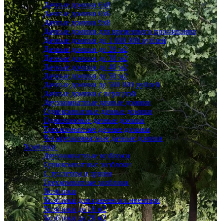
Дачные домики 6x8
Дачные домики 6х6
Дачные домики 9x8
Дачные домики для временного проживания
Дачные домики до 1 000 000 рублей
Дачные домики до 20 м2
Дачные домики до 30 м2
Дачные домики до 40 м2
Дачные домики до 50 м2
Дачные домики до 500 000 рублей
Дачные домики с верандой
Двухкомнатные дачные домики
Однокомнатные дачные домики
Одноэтажные дачные домики
Трехкомнатные дачные домики
Четырехкомнатные дачные домики
Хозблоки
Двухкомнатные хозблоки
Однокомнатные хозблоки
С туалетом и душем
Трехкомнатные хозблоки
Хозблоки
Хозблоки для хранения инвентаря
Хозблоки до 10 м2
Хозблоки до 20 м2