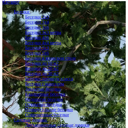
Каталог
Беседки
Беседки 2x3
Беседки 3x4
Беседки 3x6
Беседки 3х3 метра
Беседки 4x6
Беседки 4х4 метра
Беседки 5x3
Беседки 5x6
Беседки в японском стиле
Беседки до 10 м2
Беседки до 20 м2
Беседки до 30 м2
Беседки премиум класса
Беседки с мангалом
Закрытые беседки
Квадратные беседки
Недорогие беседки
Открытые беседки
Прямоугольные беседки
Современные беседки
Садовые домики
Двухкомнатные садовые домики