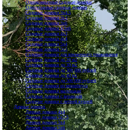
Однокомнатные садовые домики
Одноэтажные садовые домики
Садовые домики 3x4.5
Садовые домики 3х3
Садовые домики 3х6
Садовые домики 4.5x6
Садовые домики 4x3
Садовые домики 4x4
Садовые домики 5х4
Садовые домики 5х5
Садовые домики для временного проживания
Садовые домики до 20 м2
Садовые домики до 30 м2
Садовые домики до 300 000 рублей
Садовые домики до 40 м2
Садовые домики до 500 000 рублей
Садовые домики из минибруса
Садовые домики маленькие
Садовые домики с верандой
Садовые домики с летней кухней
Дачные домики
Дачные домики 4х4
Дачные домики 5x7.5
Дачные домики 5х4
Дачные домики 5х6