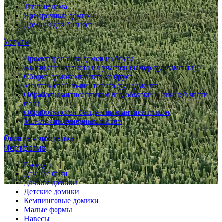
Теплые дома
Ярмарочные домики
Домики для бизнеса
Услуги
Проектирование домов из бруса
Выезд специалиста на участок (замер фундамента)
Сборка домокомплекта из бруса
Монтаж свайно-винтового фундамента
Обработка антисептиком лаг, обвязки и нижней части
пола
Обработка стен бесцветным антисептиком
Монтаж инженерных систем
Оплата и доставка
Портфолио
Беседки
Дачные бани
Дачные домики
Детские домики
Кемпинговые домики
Малые формы
Навесы