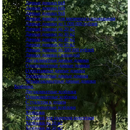
Дачные домики 6x8
Дачные домики 6х6
Дачные домики 9x8
Дачные домики для временного проживания
Дачные домики до 1 000 000 рублей
Дачные домики до 20 м2
Дачные домики до 30 м2
Дачные домики до 40 м2
Дачные домики до 50 м2
Дачные домики до 500 000 рублей
Дачные домики с верандой
Двухкомнатные дачные домики
Однокомнатные дачные домики
Одноэтажные дачные домики
Трехкомнатные дачные домики
Четырехкомнатные дачные домики
Хозблоки
Двухкомнатные хозблоки
Однокомнатные хозблоки
С туалетом и душем
Трехкомнатные хозблоки
Хозблоки
Хозблоки для хранения инвентаря
Хозблоки до 10 м2
Хозблоки до 20 м2