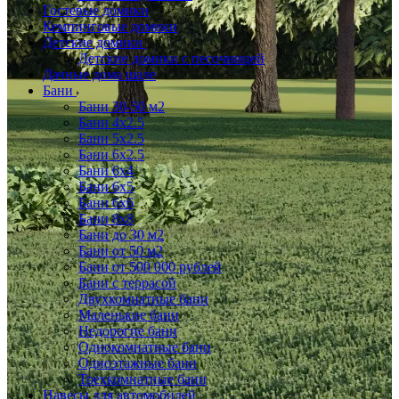
Гостевые домики
Кемпинговые домики
Детские домики
Детские домики с песочницей
Дачные дома шале
Бани
Бани 30-50 м2
Бани 4x2.5
Бани 5x2.5
Бани 6x2.5
Бани 6х4
Бани 6х5
Бани 6х6
Бани 8x8
Бани до 30 м2
Бани от 50 м2
Бани от 500 000 рублей
Бани с террасой
Двухкомнатные бани
Маленькие бани
Недорогие бани
Однокомнатные бани
Одноэтажные бани
Трехкомнатные бани
Навесы для автомобилей