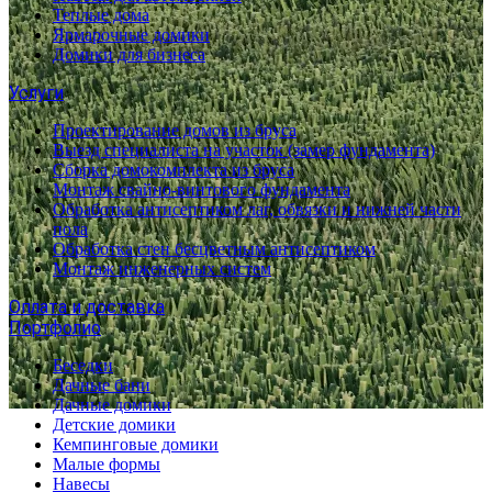
Теплые дома
Ярмарочные домики
Домики для бизнеса
Услуги
Проектирование домов из бруса
Выезд специалиста на участок (замер фундамента)
Сборка домокомплекта из бруса
Монтаж свайно-винтового фундамента
Обработка антисептиком лаг, обвязки и нижней части
пола
Обработка стен бесцветным антисептиком
Монтаж инженерных систем
Оплата и доставка
Портфолио
Беседки
Дачные бани
Дачные домики
Детские домики
Кемпинговые домики
Малые формы
Навесы