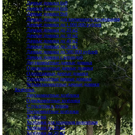
Дачные домики 6x8
Дачные домики 6х6
Дачные домики 9x8
Дачные домики для временного проживания
Дачные домики до 1 000 000 рублей
Дачные домики до 20 м2
Дачные домики до 30 м2
Дачные домики до 40 м2
Дачные домики до 50 м2
Дачные домики до 500 000 рублей
Дачные домики с верандой
Двухкомнатные дачные домики
Однокомнатные дачные домики
Одноэтажные дачные домики
Трехкомнатные дачные домики
Четырехкомнатные дачные домики
Хозблоки
Двухкомнатные хозблоки
Однокомнатные хозблоки
С туалетом и душем
Трехкомнатные хозблоки
Хозблоки
Хозблоки для хранения инвентаря
Хозблоки до 10 м2
Хозблоки до 20 м2