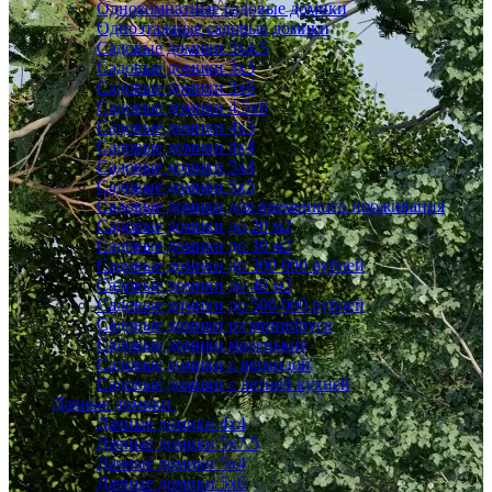
Однокомнатные садовые домики
Одноэтажные садовые домики
Садовые домики 3x4.5
Садовые домики 3х3
Садовые домики 3х6
Садовые домики 4.5x6
Садовые домики 4x3
Садовые домики 4x4
Садовые домики 5х4
Садовые домики 5х5
Садовые домики для временного проживания
Садовые домики до 20 м2
Садовые домики до 30 м2
Садовые домики до 300 000 рублей
Садовые домики до 40 м2
Садовые домики до 500 000 рублей
Садовые домики из минибруса
Садовые домики маленькие
Садовые домики с верандой
Садовые домики с летней кухней
Дачные домики
Дачные домики 4х4
Дачные домики 5x7.5
Дачные домики 5х4
Дачные домики 5х6