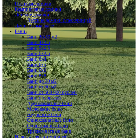
Гостевые домики
Кемпинговые домики
Детские домики
Детские домики с песочницей
Дачные дома шале
Бани
Бани 30-50 м2
Бани 4x2.5
Бани 5x2.5
Бани 6x2.5
Бани 6х4
Бани 6х5
Бани 6х6
Бани 8x8
Бани до 30 м2
Бани от 50 м2
Бани от 500 000 рублей
Бани с террасой
Двухкомнатные бани
Маленькие бани
Недорогие бани
Однокомнатные бани
Одноэтажные бани
Трехкомнатные бани
Навесы для автомобилей