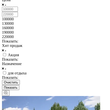
100000
130000
160000
190000
220000
Показать:
Хит продаж
Акция
Показать:
Назначение
для отдыха
Показать:
Очистить