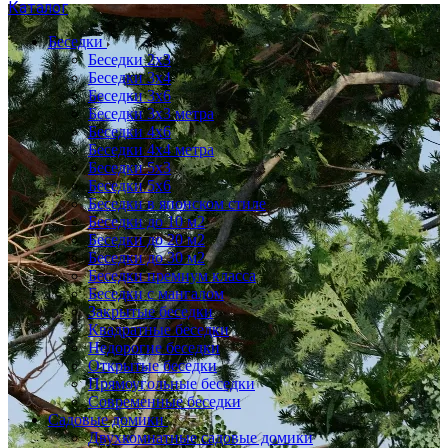
Каталог
Беседки
Беседки 2x3
Беседки 3x4
Беседки 3x6
Беседки 3х3 метра
Беседки 4x6
Беседки 4х4 метра
Беседки 5x3
Беседки 5x6
Беседки в японском стиле
Беседки до 10 м2
Беседки до 20 м2
Беседки до 30 м2
Беседки премиум класса
Беседки с мангалом
Закрытые беседки
Квадратные беседки
Недорогие беседки
Открытые беседки
Прямоугольные беседки
Современные беседки
Садовые домики
Двухкомнатные садовые домики