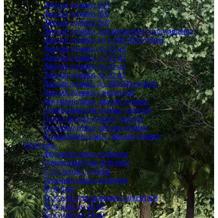
Дачные домики 6x8
Дачные домики 6х6
Дачные домики 9x8
Дачные домики для временного проживания
Дачные домики до 1 000 000 рублей
Дачные домики до 20 м2
Дачные домики до 30 м2
Дачные домики до 40 м2
Дачные домики до 50 м2
Дачные домики до 500 000 рублей
Дачные домики с верандой
Двухкомнатные дачные домики
Однокомнатные дачные домики
Одноэтажные дачные домики
Трехкомнатные дачные домики
Четырехкомнатные дачные домики
Хозблоки
Двухкомнатные хозблоки
Однокомнатные хозблоки
С туалетом и душем
Трехкомнатные хозблоки
Хозблоки
Хозблоки для хранения инвентаря
Хозблоки до 10 м2
Хозблоки до 20 м2