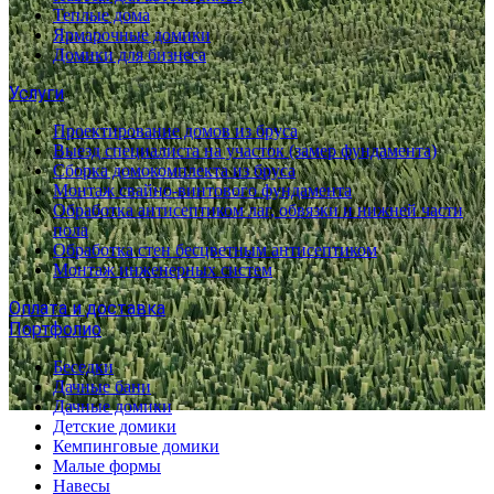
Теплые дома
Ярмарочные домики
Домики для бизнеса
Услуги
Проектирование домов из бруса
Выезд специалиста на участок (замер фундамента)
Сборка домокомплекта из бруса
Монтаж свайно-винтового фундамента
Обработка антисептиком лаг, обвязки и нижней части
пола
Обработка стен бесцветным антисептиком
Монтаж инженерных систем
Оплата и доставка
Портфолио
Беседки
Дачные бани
Дачные домики
Детские домики
Кемпинговые домики
Малые формы
Навесы