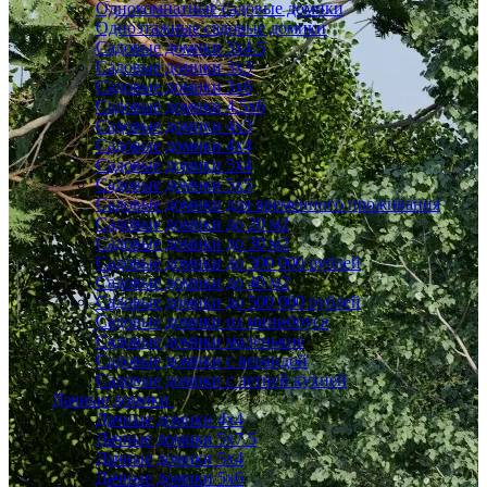
Однокомнатные садовые домики
Одноэтажные садовые домики
Садовые домики 3x4.5
Садовые домики 3х3
Садовые домики 3х6
Садовые домики 4.5x6
Садовые домики 4x3
Садовые домики 4x4
Садовые домики 5х4
Садовые домики 5х5
Садовые домики для временного проживания
Садовые домики до 20 м2
Садовые домики до 30 м2
Садовые домики до 300 000 рублей
Садовые домики до 40 м2
Садовые домики до 500 000 рублей
Садовые домики из минибруса
Садовые домики маленькие
Садовые домики с верандой
Садовые домики с летней кухней
Дачные домики
Дачные домики 4х4
Дачные домики 5x7.5
Дачные домики 5х4
Дачные домики 5х6