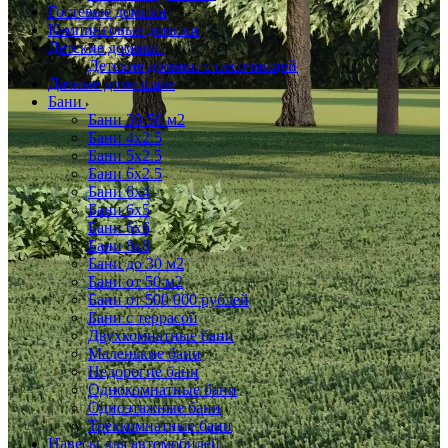
Гостевые домики
Кемпинговые домики
Детские домики
Детские домики с песочницей
Дачные дома шале
Бани
Бани 30-50 м2
Бани 4x2.5
Бани 5x2.5
Бани 6x2.5
Бани 6х4
Бани 6х5
Бани 6х6
Бани 8x8
Бани до 30 м2
Бани от 50 м2
Бани от 500 000 рублей
Бани с террасой
Двухкомнатные бани
Маленькие бани
Недорогие бани
Однокомнатные бани
Одноэтажные бани
Трехкомнатные бани
Навесы для автомобилей