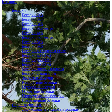
Каталог
Беседки
Беседки 2x3
Беседки 3x4
Беседки 3x6
Беседки 3х3 метра
Беседки 4x6
Беседки 4х4 метра
Беседки 5x3
Беседки 5x6
Беседки в японском стиле
Беседки до 10 м2
Беседки до 20 м2
Беседки до 30 м2
Беседки премиум класса
Беседки с мангалом
Закрытые беседки
Квадратные беседки
Недорогие беседки
Открытые беседки
Прямоугольные беседки
Современные беседки
Садовые домики
Двухкомнатные садовые домики