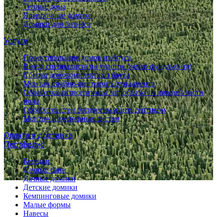
Теплые дома
Ярмарочные домики
Домики для бизнеса
Услуги
Проектирование домов из бруса
Выезд специалиста на участок (замер фундамента)
Сборка домокомплекта из бруса
Монтаж свайно-винтового фундамента
Обработка антисептиком лаг, обвязки и нижней части
пола
Обработка стен бесцветным антисептиком
Монтаж инженерных систем
Оплата и доставка
Портфолио
Беседки
Дачные бани
Дачные домики
Детские домики
Кемпинговые домики
Малые формы
Навесы