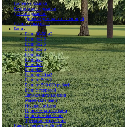
Гостевые домики
Кемпинговые домики
Детские домики
Детские домики с песочницей
Дачные дома шале
Бани
Бани 30-50 м2
Бани 4x2.5
Бани 5x2.5
Бани 6x2.5
Бани 6х4
Бани 6х5
Бани 6х6
Бани 8x8
Бани до 30 м2
Бани от 50 м2
Бани от 500 000 рублей
Бани с террасой
Двухкомнатные бани
Маленькие бани
Недорогие бани
Однокомнатные бани
Одноэтажные бани
Трехкомнатные бани
Навесы для автомобилей