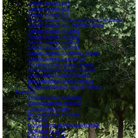
Дачные домики 6x8
Дачные домики 6х6
Дачные домики 9x8
Дачные домики для временного проживания
Дачные домики до 1 000 000 рублей
Дачные домики до 20 м2
Дачные домики до 30 м2
Дачные домики до 40 м2
Дачные домики до 50 м2
Дачные домики до 500 000 рублей
Дачные домики с верандой
Двухкомнатные дачные домики
Однокомнатные дачные домики
Одноэтажные дачные домики
Трехкомнатные дачные домики
Четырехкомнатные дачные домики
Хозблоки
Двухкомнатные хозблоки
Однокомнатные хозблоки
С туалетом и душем
Трехкомнатные хозблоки
Хозблоки
Хозблоки для хранения инвентаря
Хозблоки до 10 м2
Хозблоки до 20 м2