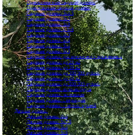
Однокомнатные садовые домики
Одноэтажные садовые домики
Садовые домики 3x4.5
Садовые домики 3х3
Садовые домики 3х6
Садовые домики 4.5x6
Садовые домики 4x3
Садовые домики 4x4
Садовые домики 5х4
Садовые домики 5х5
Садовые домики для временного проживания
Садовые домики до 20 м2
Садовые домики до 30 м2
Садовые домики до 300 000 рублей
Садовые домики до 40 м2
Садовые домики до 500 000 рублей
Садовые домики из минибруса
Садовые домики маленькие
Садовые домики с верандой
Садовые домики с летней кухней
Дачные домики
Дачные домики 4х4
Дачные домики 5x7.5
Дачные домики 5х4
Дачные домики 5х6