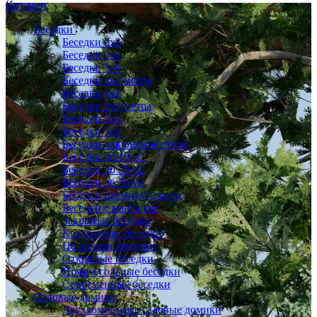
Каталог
Беседки
Беседки 2x3
Беседки 3x4
Беседки 3x6
Беседки 3х3 метра
Беседки 4x6
Беседки 4х4 метра
Беседки 5x3
Беседки 5x6
Беседки в японском стиле
Беседки до 10 м2
Беседки до 20 м2
Беседки до 30 м2
Беседки премиум класса
Беседки с мангалом
Закрытые беседки
Квадратные беседки
Недорогие беседки
Открытые беседки
Прямоугольные беседки
Современные беседки
Садовые домики
Двухкомнатные садовые домики