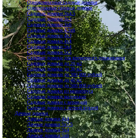
Однокомнатные садовые домики
Одноэтажные садовые домики
Садовые домики 3x4.5
Садовые домики 3х3
Садовые домики 3х6
Садовые домики 4.5x6
Садовые домики 4x3
Садовые домики 4x4
Садовые домики 5х4
Садовые домики 5х5
Садовые домики для временного проживания
Садовые домики до 20 м2
Садовые домики до 30 м2
Садовые домики до 300 000 рублей
Садовые домики до 40 м2
Садовые домики до 500 000 рублей
Садовые домики из минибруса
Садовые домики маленькие
Садовые домики с верандой
Садовые домики с летней кухней
Дачные домики
Дачные домики 4х4
Дачные домики 5x7.5
Дачные домики 5х4
Дачные домики 5х6