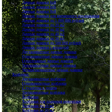
Дачные домики 6x8
Дачные домики 6х6
Дачные домики 9x8
Дачные домики для временного проживания
Дачные домики до 1 000 000 рублей
Дачные домики до 20 м2
Дачные домики до 30 м2
Дачные домики до 40 м2
Дачные домики до 50 м2
Дачные домики до 500 000 рублей
Дачные домики с верандой
Двухкомнатные дачные домики
Однокомнатные дачные домики
Одноэтажные дачные домики
Трехкомнатные дачные домики
Четырехкомнатные дачные домики
Хозблоки
Двухкомнатные хозблоки
Однокомнатные хозблоки
С туалетом и душем
Трехкомнатные хозблоки
Хозблоки
Хозблоки для хранения инвентаря
Хозблоки до 10 м2
Хозблоки до 20 м2