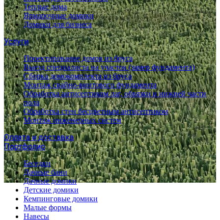
Теплые дома
Ярмарочные домики
Домики для бизнеса
Услуги
Проектирование домов из бруса
Выезд специалиста на участок (замер фундамента)
Сборка домокомплекта из бруса
Монтаж свайно-винтового фундамента
Обработка антисептиком лаг, обвязки и нижней части
пола
Обработка стен бесцветным антисептиком
Монтаж инженерных систем
Оплата и доставка
Портфолио
Беседки
Дачные бани
Дачные домики
Детские домики
Кемпинговые домики
Малые формы
Навесы