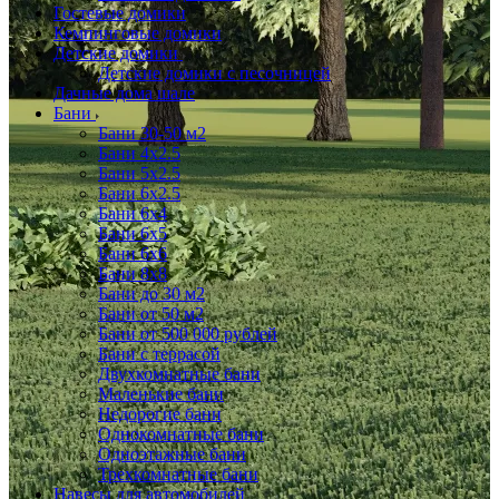
Гостевые домики
Кемпинговые домики
Детские домики
Детские домики с песочницей
Дачные дома шале
Бани
Бани 30-50 м2
Бани 4x2.5
Бани 5x2.5
Бани 6x2.5
Бани 6х4
Бани 6х5
Бани 6х6
Бани 8x8
Бани до 30 м2
Бани от 50 м2
Бани от 500 000 рублей
Бани с террасой
Двухкомнатные бани
Маленькие бани
Недорогие бани
Однокомнатные бани
Одноэтажные бани
Трехкомнатные бани
Навесы для автомобилей