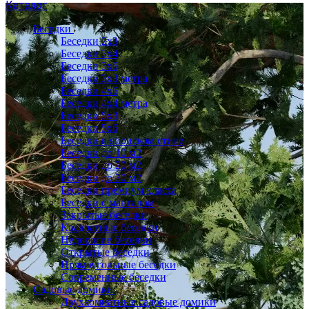
Каталог
Беседки
Беседки 2x3
Беседки 3x4
Беседки 3x6
Беседки 3х3 метра
Беседки 4x6
Беседки 4х4 метра
Беседки 5x3
Беседки 5x6
Беседки в японском стиле
Беседки до 10 м2
Беседки до 20 м2
Беседки до 30 м2
Беседки премиум класса
Беседки с мангалом
Закрытые беседки
Квадратные беседки
Недорогие беседки
Открытые беседки
Прямоугольные беседки
Современные беседки
Садовые домики
Двухкомнатные садовые домики