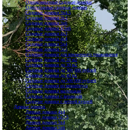
Однокомнатные садовые домики
Одноэтажные садовые домики
Садовые домики 3x4.5
Садовые домики 3х3
Садовые домики 3х6
Садовые домики 4.5x6
Садовые домики 4x3
Садовые домики 4x4
Садовые домики 5х4
Садовые домики 5х5
Садовые домики для временного проживания
Садовые домики до 20 м2
Садовые домики до 30 м2
Садовые домики до 300 000 рублей
Садовые домики до 40 м2
Садовые домики до 500 000 рублей
Садовые домики из минибруса
Садовые домики маленькие
Садовые домики с верандой
Садовые домики с летней кухней
Дачные домики
Дачные домики 4х4
Дачные домики 5x7.5
Дачные домики 5х4
Дачные домики 5х6