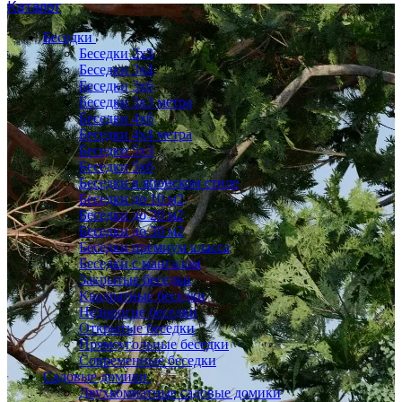
Каталог
Беседки
Беседки 2x3
Беседки 3x4
Беседки 3x6
Беседки 3х3 метра
Беседки 4x6
Беседки 4х4 метра
Беседки 5x3
Беседки 5x6
Беседки в японском стиле
Беседки до 10 м2
Беседки до 20 м2
Беседки до 30 м2
Беседки премиум класса
Беседки с мангалом
Закрытые беседки
Квадратные беседки
Недорогие беседки
Открытые беседки
Прямоугольные беседки
Современные беседки
Садовые домики
Двухкомнатные садовые домики