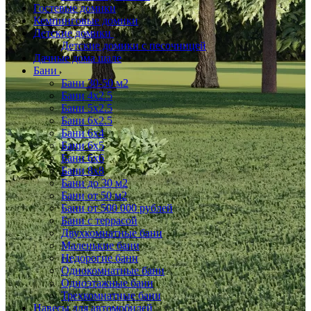
Гостевые домики
Кемпинговые домики
Детские домики
Детские домики с песочницей
Дачные дома шале
Бани
Бани 30-50 м2
Бани 4x2.5
Бани 5x2.5
Бани 6x2.5
Бани 6х4
Бани 6х5
Бани 6х6
Бани 8x8
Бани до 30 м2
Бани от 50 м2
Бани от 500 000 рублей
Бани с террасой
Двухкомнатные бани
Маленькие бани
Недорогие бани
Однокомнатные бани
Одноэтажные бани
Трехкомнатные бани
Навесы для автомобилей