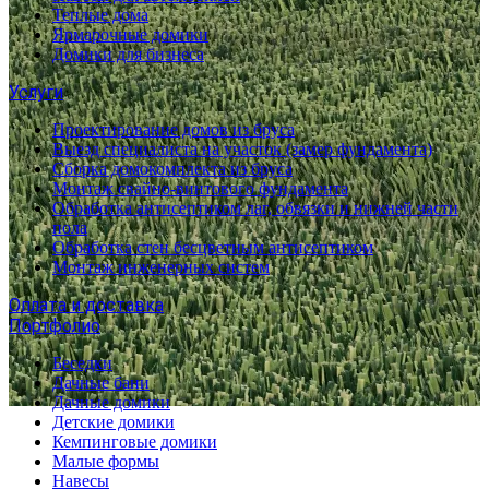
Теплые дома
Ярмарочные домики
Домики для бизнеса
Услуги
Проектирование домов из бруса
Выезд специалиста на участок (замер фундамента)
Сборка домокомплекта из бруса
Монтаж свайно-винтового фундамента
Обработка антисептиком лаг, обвязки и нижней части
пола
Обработка стен бесцветным антисептиком
Монтаж инженерных систем
Оплата и доставка
Портфолио
Беседки
Дачные бани
Дачные домики
Детские домики
Кемпинговые домики
Малые формы
Навесы