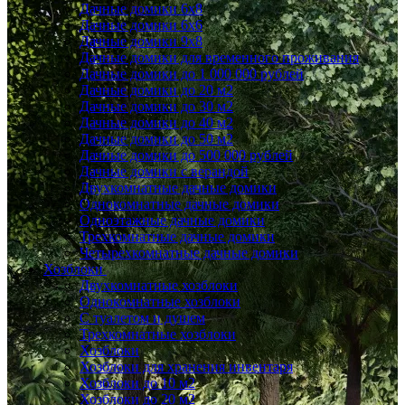
Дачные домики 6x8
Дачные домики 6х6
Дачные домики 9x8
Дачные домики для временного проживания
Дачные домики до 1 000 000 рублей
Дачные домики до 20 м2
Дачные домики до 30 м2
Дачные домики до 40 м2
Дачные домики до 50 м2
Дачные домики до 500 000 рублей
Дачные домики с верандой
Двухкомнатные дачные домики
Однокомнатные дачные домики
Одноэтажные дачные домики
Трехкомнатные дачные домики
Четырехкомнатные дачные домики
Хозблоки
Двухкомнатные хозблоки
Однокомнатные хозблоки
С туалетом и душем
Трехкомнатные хозблоки
Хозблоки
Хозблоки для хранения инвентаря
Хозблоки до 10 м2
Хозблоки до 20 м2