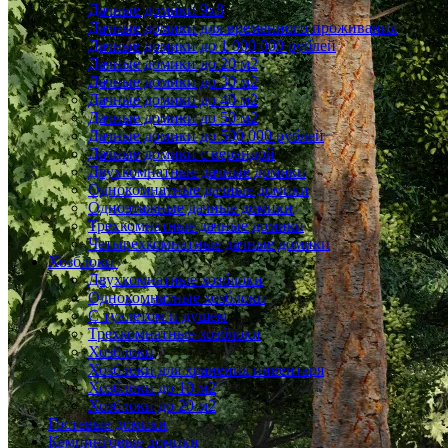
Дачные домики 9x8
Дачные домики для временного проживания
Дачные домики до 1 000 000 рублей
Дачные домики до 20 м2
Дачные домики до 30 м2
Дачные домики до 40 м2
Дачные домики до 50 м2
Дачные домики до 500 000 рублей
Дачные домики с верандой
Двухкомнатные дачные домики
Однокомнатные дачные домики
Одноэтажные дачные домики
Трехкомнатные дачные домики
Четырехкомнатные дачные домики
Хозблоки
Двухкомнатные хозблоки
Однокомнатные хозблоки
С туалетом и душем
Трехкомнатные хозблоки
Хозблоки
Хозблоки для хранения инвентаря
Хозблоки до 10 м2
Хозблоки до 20 м2
Гостевые домики
Кемпинговые домики