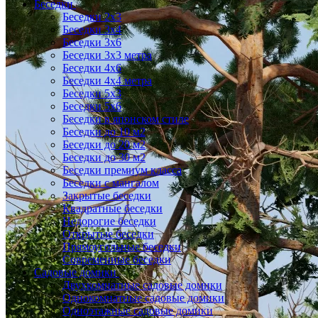
Беседки
Беседки 2x3
Беседки 3x4
Беседки 3x6
Беседки 3х3 метра
Беседки 4x6
Беседки 4х4 метра
Беседки 5x3
Беседки 5x6
Беседки в японском стиле
Беседки до 10 м2
Беседки до 20 м2
Беседки до 30 м2
Беседки премиум класса
Беседки с мангалом
Закрытые беседки
Квадратные беседки
Недорогие беседки
Открытые беседки
Прямоугольные беседки
Современные беседки
Садовые домики
Двухкомнатные садовые домики
Однокомнатные садовые домики
Одноэтажные садовые домики