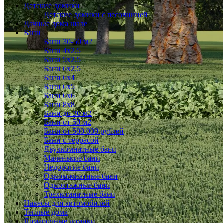
Детские домики
Детские домики с песочницей
Дачные дома шале
Бани
Бани 30-50 м2
Бани 4x2.5
Бани 5x2.5
Бани 6x2.5
Бани 6х4
Бани 6х5
Бани 6х6
Бани 8x8
Бани до 30 м2
Бани от 50 м2
Бани от 500 000 рублей
Бани с террасой
Двухкомнатные бани
Маленькие бани
Недорогие бани
Однокомнатные бани
Одноэтажные бани
Трехкомнатные бани
Навесы для автомобилей
Теплые дома
Ярмарочные домики