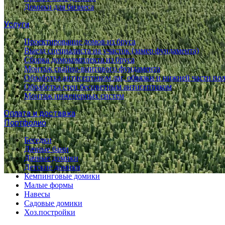
Домики для бизнеса
Услуги
Проектирование домов из бруса
Выезд специалиста на участок (замер фундамента)
Сборка домокомплекта из бруса
Монтаж свайно-винтового фундамента
Обработка антисептиком лаг, обвязки и нижней части по
Обработка стен бесцветным антисептиком
Монтаж инженерных систем
Оплата и доставка
Портфолио
Беседки
Дачные бани
Дачные домики
Детские домики
Кемпинговые домики
Малые формы
Навесы
Садовые домики
Хоз.постройки