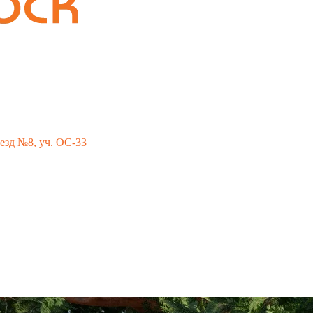
о км МКАД, «Каширский двор-3», въезд № 9
езд №8, уч. ОС-33