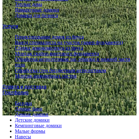
Теплые дома
Ярмарочные домики
Домики для бизнеса
Услуги
Проектирование домов из бруса
Выезд специалиста на участок (замер фундамента)
Сборка домокомплекта из бруса
Монтаж свайно-винтового фундамента
Обработка антисептиком лаг, обвязки и нижней части
пола
Обработка стен бесцветным антисептиком
Монтаж инженерных систем
Оплата и доставка
Портфолио
Беседки
Дачные бани
Дачные домики
Детские домики
Кемпинговые домики
Малые формы
Навесы