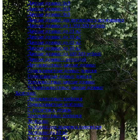
Дачные домики 6x8
Дачные домики 6х6
Дачные домики 9x8
Дачные домики для временного проживания
Дачные домики до 1 000 000 рублей
Дачные домики до 20 м2
Дачные домики до 30 м2
Дачные домики до 40 м2
Дачные домики до 50 м2
Дачные домики до 500 000 рублей
Дачные домики с верандой
Двухкомнатные дачные домики
Однокомнатные дачные домики
Одноэтажные дачные домики
Трехкомнатные дачные домики
Четырехкомнатные дачные домики
Хозблоки
Двухкомнатные хозблоки
Однокомнатные хозблоки
С туалетом и душем
Трехкомнатные хозблоки
Хозблоки
Хозблоки для хранения инвентаря
Хозблоки до 10 м2
Хозблоки до 20 м2