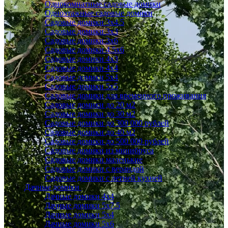
Однокомнатные садовые домики
Одноэтажные садовые домики
Садовые домики 3x4.5
Садовые домики 3х3
Садовые домики 3х6
Садовые домики 4.5x6
Садовые домики 4x3
Садовые домики 4x4
Садовые домики 5х4
Садовые домики 5х5
Садовые домики для временного проживания
Садовые домики до 20 м2
Садовые домики до 30 м2
Садовые домики до 300 000 рублей
Садовые домики до 40 м2
Садовые домики до 500 000 рублей
Садовые домики из минибруса
Садовые домики маленькие
Садовые домики с верандой
Садовые домики с летней кухней
Дачные домики
Дачные домики 4х4
Дачные домики 5x7.5
Дачные домики 5х4
Дачные домики 5х6