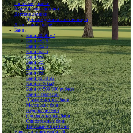
Гостевые домики
Кемпинговые домики
Детские домики
Детские домики с песочницей
Дачные дома шале
Бани
Бани 30-50 м2
Бани 4x2.5
Бани 5x2.5
Бани 6x2.5
Бани 6х4
Бани 6х5
Бани 6х6
Бани 8x8
Бани до 30 м2
Бани от 50 м2
Бани от 500 000 рублей
Бани с террасой
Двухкомнатные бани
Маленькие бани
Недорогие бани
Однокомнатные бани
Одноэтажные бани
Трехкомнатные бани
Навесы для автомобилей