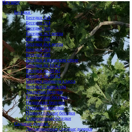
Каталог
Беседки
Беседки 2x3
Беседки 3x4
Беседки 3x6
Беседки 3х3 метра
Беседки 4x6
Беседки 4х4 метра
Беседки 5x3
Беседки 5x6
Беседки в японском стиле
Беседки до 10 м2
Беседки до 20 м2
Беседки до 30 м2
Беседки премиум класса
Беседки с мангалом
Закрытые беседки
Квадратные беседки
Недорогие беседки
Открытые беседки
Прямоугольные беседки
Современные беседки
Садовые домики
Двухкомнатные садовые домики