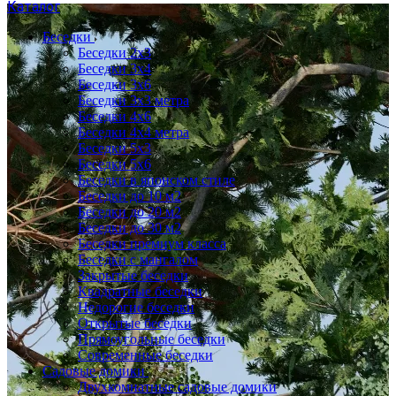
Каталог
Беседки
Беседки 2x3
Беседки 3x4
Беседки 3x6
Беседки 3х3 метра
Беседки 4x6
Беседки 4х4 метра
Беседки 5x3
Беседки 5x6
Беседки в японском стиле
Беседки до 10 м2
Беседки до 20 м2
Беседки до 30 м2
Беседки премиум класса
Беседки с мангалом
Закрытые беседки
Квадратные беседки
Недорогие беседки
Открытые беседки
Прямоугольные беседки
Современные беседки
Садовые домики
Двухкомнатные садовые домики