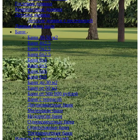
Гостевые домики
Кемпинговые домики
Детские домики
Детские домики с песочницей
Дачные дома шале
Бани
Бани 30-50 м2
Бани 4x2.5
Бани 5x2.5
Бани 6x2.5
Бани 6х4
Бани 6х5
Бани 6х6
Бани 8x8
Бани до 30 м2
Бани от 50 м2
Бани от 500 000 рублей
Бани с террасой
Двухкомнатные бани
Маленькие бани
Недорогие бани
Однокомнатные бани
Одноэтажные бани
Трехкомнатные бани
Навесы для автомобилей