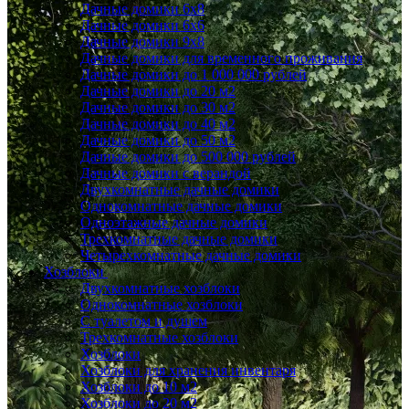
Дачные домики 6x8
Дачные домики 6х6
Дачные домики 9x8
Дачные домики для временного проживания
Дачные домики до 1 000 000 рублей
Дачные домики до 20 м2
Дачные домики до 30 м2
Дачные домики до 40 м2
Дачные домики до 50 м2
Дачные домики до 500 000 рублей
Дачные домики с верандой
Двухкомнатные дачные домики
Однокомнатные дачные домики
Одноэтажные дачные домики
Трехкомнатные дачные домики
Четырехкомнатные дачные домики
Хозблоки
Двухкомнатные хозблоки
Однокомнатные хозблоки
С туалетом и душем
Трехкомнатные хозблоки
Хозблоки
Хозблоки для хранения инвентаря
Хозблоки до 10 м2
Хозблоки до 20 м2