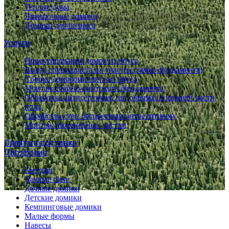
Теплые дома
Ярмарочные домики
Домики для бизнеса
Услуги
Проектирование домов из бруса
Выезд специалиста на участок (замер фундамента)
Сборка домокомплекта из бруса
Монтаж свайно-винтового фундамента
Обработка антисептиком лаг, обвязки и нижней части
пола
Обработка стен бесцветным антисептиком
Монтаж инженерных систем
Оплата и доставка
Портфолио
Беседки
Дачные бани
Дачные домики
Детские домики
Кемпинговые домики
Малые формы
Навесы