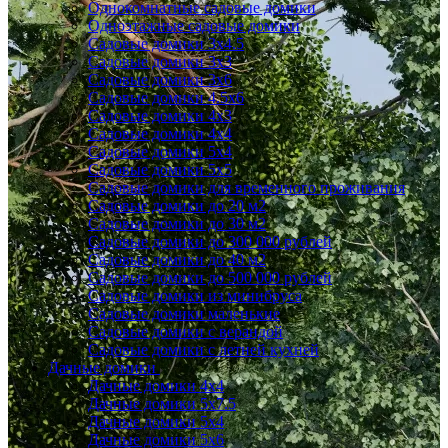
Однокомнатные садовые домики
Одноэтажные садовые домики
Садовые домики 3x4.5
Садовые домики 3х3
Садовые домики 3х6
Садовые домики 4.5x6
Садовые домики 4x3
Садовые домики 4x4
Садовые домики 5х4
Садовые домики 5х5
Садовые домики для временного проживания
Садовые домики до 20 м2
Садовые домики до 30 м2
Садовые домики до 300 000 рублей
Садовые домики до 40 м2
Садовые домики до 500 000 рублей
Садовые домики из минибруса
Садовые домики маленькие
Садовые домики с верандой
Садовые домики с летней кухней
Дачные домики
Дачные домики 4х4
Дачные домики 5x7.5
Дачные домики 5х4
Дачные домики 5х6