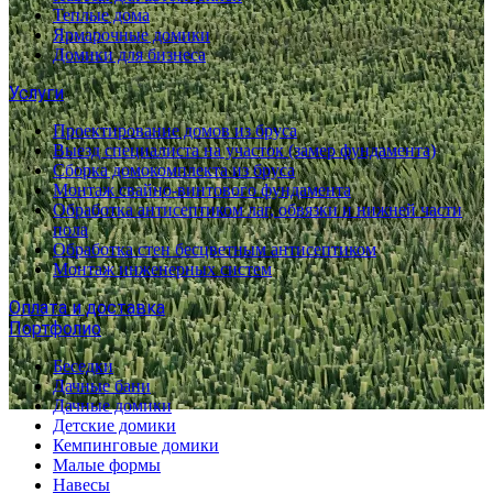
Теплые дома
Ярмарочные домики
Домики для бизнеса
Услуги
Проектирование домов из бруса
Выезд специалиста на участок (замер фундамента)
Сборка домокомплекта из бруса
Монтаж свайно-винтового фундамента
Обработка антисептиком лаг, обвязки и нижней части
пола
Обработка стен бесцветным антисептиком
Монтаж инженерных систем
Оплата и доставка
Портфолио
Беседки
Дачные бани
Дачные домики
Детские домики
Кемпинговые домики
Малые формы
Навесы