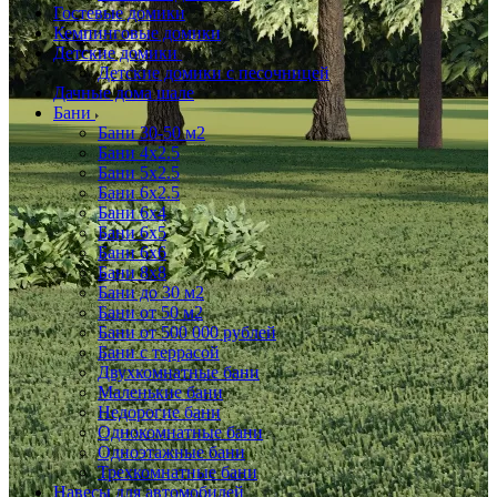
Гостевые домики
Кемпинговые домики
Детские домики
Детские домики с песочницей
Дачные дома шале
Бани
Бани 30-50 м2
Бани 4x2.5
Бани 5x2.5
Бани 6x2.5
Бани 6х4
Бани 6х5
Бани 6х6
Бани 8x8
Бани до 30 м2
Бани от 50 м2
Бани от 500 000 рублей
Бани с террасой
Двухкомнатные бани
Маленькие бани
Недорогие бани
Однокомнатные бани
Одноэтажные бани
Трехкомнатные бани
Навесы для автомобилей