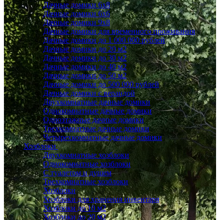
Дачные домики 6x8
Дачные домики 6х6
Дачные домики 9x8
Дачные домики для временного проживания
Дачные домики до 1 000 000 рублей
Дачные домики до 20 м2
Дачные домики до 30 м2
Дачные домики до 40 м2
Дачные домики до 50 м2
Дачные домики до 500 000 рублей
Дачные домики с верандой
Двухкомнатные дачные домики
Однокомнатные дачные домики
Одноэтажные дачные домики
Трехкомнатные дачные домики
Четырехкомнатные дачные домики
Хозблоки
Двухкомнатные хозблоки
Однокомнатные хозблоки
С туалетом и душем
Трехкомнатные хозблоки
Хозблоки
Хозблоки для хранения инвентаря
Хозблоки до 10 м2
Хозблоки до 20 м2