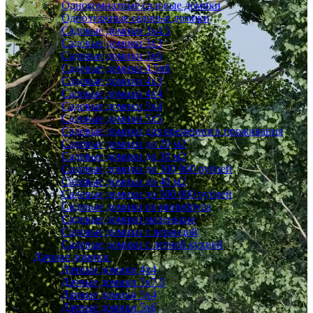
Однокомнатные садовые домики
Одноэтажные садовые домики
Садовые домики 3x4.5
Садовые домики 3х3
Садовые домики 3х6
Садовые домики 4.5x6
Садовые домики 4x3
Садовые домики 4x4
Садовые домики 5х4
Садовые домики 5х5
Садовые домики для временного проживания
Садовые домики до 20 м2
Садовые домики до 30 м2
Садовые домики до 300 000 рублей
Садовые домики до 40 м2
Садовые домики до 500 000 рублей
Садовые домики из минибруса
Садовые домики маленькие
Садовые домики с верандой
Садовые домики с летней кухней
Дачные домики
Дачные домики 4х4
Дачные домики 5x7.5
Дачные домики 5х4
Дачные домики 5х6