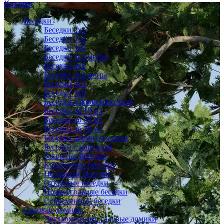
Каталог
Беседки
Беседки 2x3
Беседки 3x4
Беседки 3x6
Беседки 3х3 метра
Беседки 4x6
Беседки 4х4 метра
Беседки 5x3
Беседки 5x6
Беседки в японском стиле
Беседки до 10 м2
Беседки до 20 м2
Беседки до 30 м2
Беседки премиум класса
Беседки с мангалом
Закрытые беседки
Квадратные беседки
Недорогие беседки
Открытые беседки
Прямоугольные беседки
Современные беседки
Садовые домики
Двухкомнатные садовые домики