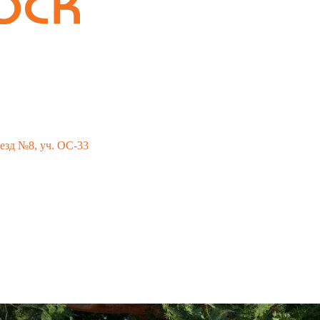
о км МКАД, «Каширский двор-3», въезд № 9
езд №8, уч. ОС-33