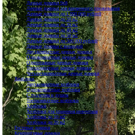
Дачные домики 9x8
Дачные домики для временного проживания
Дачные домики до 1 000 000 рублей
Дачные домики до 20 м2
Дачные домики до 30 м2
Дачные домики до 40 м2
Дачные домики до 50 м2
Дачные домики до 500 000 рублей
Дачные домики с верандой
Двухкомнатные дачные домики
Однокомнатные дачные домики
Одноэтажные дачные домики
Трехкомнатные дачные домики
Четырехкомнатные дачные домики
Хозблоки
Двухкомнатные хозблоки
Однокомнатные хозблоки
С туалетом и душем
Трехкомнатные хозблоки
Хозблоки
Хозблоки для хранения инвентаря
Хозблоки до 10 м2
Хозблоки до 20 м2
Гостевые домики
Кемпинговые домики