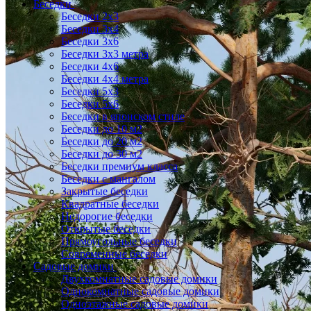
Беседки
Беседки 2x3
Беседки 3x4
Беседки 3x6
Беседки 3х3 метра
Беседки 4x6
Беседки 4х4 метра
Беседки 5x3
Беседки 5x6
Беседки в японском стиле
Беседки до 10 м2
Беседки до 20 м2
Беседки до 30 м2
Беседки премиум класса
Беседки с мангалом
Закрытые беседки
Квадратные беседки
Недорогие беседки
Открытые беседки
Прямоугольные беседки
Современные беседки
Садовые домики
Двухкомнатные садовые домики
Однокомнатные садовые домики
Одноэтажные садовые домики