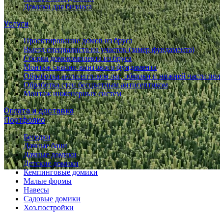
Домики для бизнеса
Услуги
Проектирование домов из бруса
Выезд специалиста на участок (замер фундамента)
Сборка домокомплекта из бруса
Монтаж свайно-винтового фундамента
Обработка антисептиком лаг, обвязки и нижней части по
Обработка стен бесцветным антисептиком
Монтаж инженерных систем
Оплата и доставка
Портфолио
Беседки
Дачные бани
Дачные домики
Детские домики
Кемпинговые домики
Малые формы
Навесы
Садовые домики
Хоз.постройки