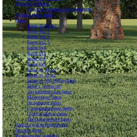
Детские домики
Детские домики с песочницей
Дачные дома шале
Бани
Бани 30-50 м2
Бани 4x2.5
Бани 5x2.5
Бани 6x2.5
Бани 6х4
Бани 6х5
Бани 6х6
Бани 8x8
Бани до 30 м2
Бани от 50 м2
Бани от 500 000 рублей
Бани с террасой
Двухкомнатные бани
Маленькие бани
Недорогие бани
Однокомнатные бани
Одноэтажные бани
Трехкомнатные бани
Навесы для автомобилей
Теплые дома
Ярмарочные домики