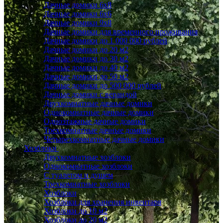
Дачные домики 6x8
Дачные домики 6х6
Дачные домики 9x8
Дачные домики для временного проживания
Дачные домики до 1 000 000 рублей
Дачные домики до 20 м2
Дачные домики до 30 м2
Дачные домики до 40 м2
Дачные домики до 50 м2
Дачные домики до 500 000 рублей
Дачные домики с верандой
Двухкомнатные дачные домики
Однокомнатные дачные домики
Одноэтажные дачные домики
Трехкомнатные дачные домики
Четырехкомнатные дачные домики
Хозблоки
Двухкомнатные хозблоки
Однокомнатные хозблоки
С туалетом и душем
Трехкомнатные хозблоки
Хозблоки
Хозблоки для хранения инвентаря
Хозблоки до 10 м2
Хозблоки до 20 м2