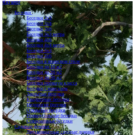
Каталог
Беседки
Беседки 2x3
Беседки 3x4
Беседки 3x6
Беседки 3х3 метра
Беседки 4x6
Беседки 4х4 метра
Беседки 5x3
Беседки 5x6
Беседки в японском стиле
Беседки до 10 м2
Беседки до 20 м2
Беседки до 30 м2
Беседки премиум класса
Беседки с мангалом
Закрытые беседки
Квадратные беседки
Недорогие беседки
Открытые беседки
Прямоугольные беседки
Современные беседки
Садовые домики
Двухкомнатные садовые домики