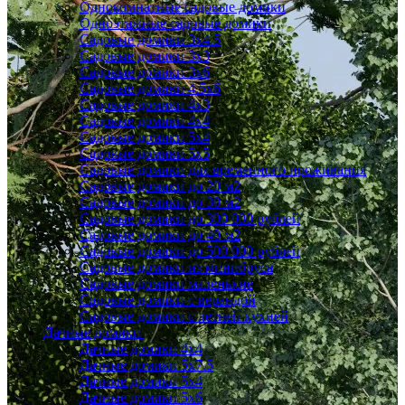
Однокомнатные садовые домики
Одноэтажные садовые домики
Садовые домики 3x4.5
Садовые домики 3х3
Садовые домики 3х6
Садовые домики 4.5x6
Садовые домики 4x3
Садовые домики 4x4
Садовые домики 5х4
Садовые домики 5х5
Садовые домики для временного проживания
Садовые домики до 20 м2
Садовые домики до 30 м2
Садовые домики до 300 000 рублей
Садовые домики до 40 м2
Садовые домики до 500 000 рублей
Садовые домики из минибруса
Садовые домики маленькие
Садовые домики с верандой
Садовые домики с летней кухней
Дачные домики
Дачные домики 4х4
Дачные домики 5x7.5
Дачные домики 5х4
Дачные домики 5х6