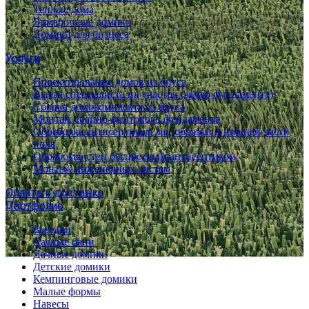
Теплые дома
Ярмарочные домики
Домики для бизнеса
Услуги
Проектирование домов из бруса
Выезд специалиста на участок (замер фундамента)
Сборка домокомплекта из бруса
Монтаж свайно-винтового фундамента
Обработка антисептиком лаг, обвязки и нижней части
пола
Обработка стен бесцветным антисептиком
Монтаж инженерных систем
Оплата и доставка
Портфолио
Беседки
Дачные бани
Дачные домики
Детские домики
Кемпинговые домики
Малые формы
Навесы