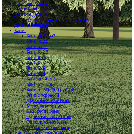
Гостевые домики
Кемпинговые домики
Детские домики
Детские домики с песочницей
Дачные дома шале
Бани
Бани 30-50 м2
Бани 4x2.5
Бани 5x2.5
Бани 6x2.5
Бани 6х4
Бани 6х5
Бани 6х6
Бани 8x8
Бани до 30 м2
Бани от 50 м2
Бани от 500 000 рублей
Бани с террасой
Двухкомнатные бани
Маленькие бани
Недорогие бани
Однокомнатные бани
Одноэтажные бани
Трехкомнатные бани
Навесы для автомобилей