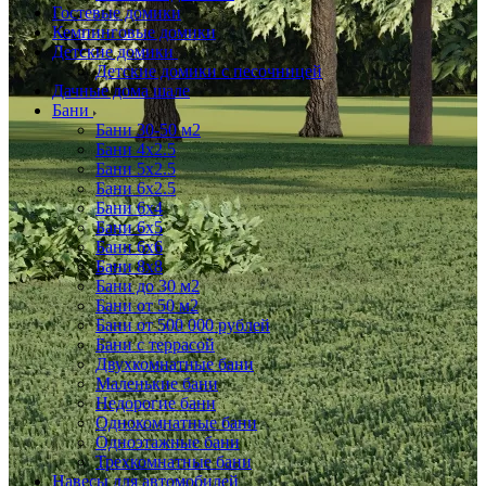
Гостевые домики
Кемпинговые домики
Детские домики
Детские домики с песочницей
Дачные дома шале
Бани
Бани 30-50 м2
Бани 4x2.5
Бани 5x2.5
Бани 6x2.5
Бани 6х4
Бани 6х5
Бани 6х6
Бани 8x8
Бани до 30 м2
Бани от 50 м2
Бани от 500 000 рублей
Бани с террасой
Двухкомнатные бани
Маленькие бани
Недорогие бани
Однокомнатные бани
Одноэтажные бани
Трехкомнатные бани
Навесы для автомобилей