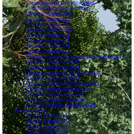
Однокомнатные садовые домики
Одноэтажные садовые домики
Садовые домики 3x4.5
Садовые домики 3х3
Садовые домики 3х6
Садовые домики 4.5x6
Садовые домики 4x3
Садовые домики 4x4
Садовые домики 5х4
Садовые домики 5х5
Садовые домики для временного проживания
Садовые домики до 20 м2
Садовые домики до 30 м2
Садовые домики до 300 000 рублей
Садовые домики до 40 м2
Садовые домики до 500 000 рублей
Садовые домики из минибруса
Садовые домики маленькие
Садовые домики с верандой
Садовые домики с летней кухней
Дачные домики
Дачные домики 4х4
Дачные домики 5x7.5
Дачные домики 5х4
Дачные домики 5х6