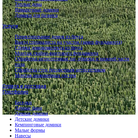
Теплые дома
Ярмарочные домики
Домики для бизнеса
Услуги
Проектирование домов из бруса
Выезд специалиста на участок (замер фундамента)
Сборка домокомплекта из бруса
Монтаж свайно-винтового фундамента
Обработка антисептиком лаг, обвязки и нижней части
пола
Обработка стен бесцветным антисептиком
Монтаж инженерных систем
Оплата и доставка
Портфолио
Беседки
Дачные бани
Дачные домики
Детские домики
Кемпинговые домики
Малые формы
Навесы