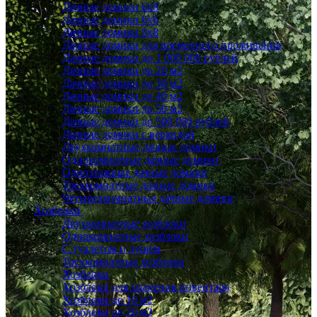
Дачные домики 6x8
Дачные домики 6х6
Дачные домики 9x8
Дачные домики для временного проживания
Дачные домики до 1 000 000 рублей
Дачные домики до 20 м2
Дачные домики до 30 м2
Дачные домики до 40 м2
Дачные домики до 50 м2
Дачные домики до 500 000 рублей
Дачные домики с верандой
Двухкомнатные дачные домики
Однокомнатные дачные домики
Одноэтажные дачные домики
Трехкомнатные дачные домики
Четырехкомнатные дачные домики
Хозблоки
Двухкомнатные хозблоки
Однокомнатные хозблоки
С туалетом и душем
Трехкомнатные хозблоки
Хозблоки
Хозблоки для хранения инвентаря
Хозблоки до 10 м2
Хозблоки до 20 м2