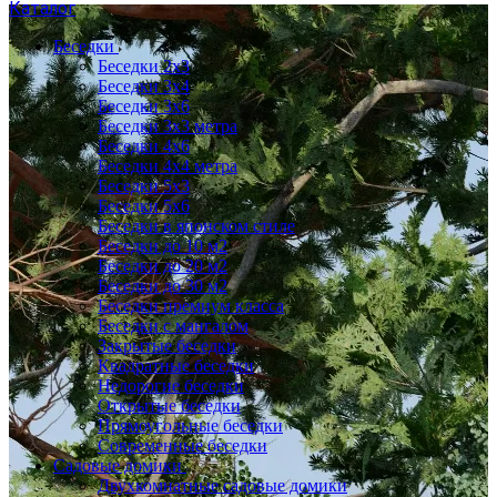
Каталог
Беседки
Беседки 2x3
Беседки 3x4
Беседки 3x6
Беседки 3х3 метра
Беседки 4x6
Беседки 4х4 метра
Беседки 5x3
Беседки 5x6
Беседки в японском стиле
Беседки до 10 м2
Беседки до 20 м2
Беседки до 30 м2
Беседки премиум класса
Беседки с мангалом
Закрытые беседки
Квадратные беседки
Недорогие беседки
Открытые беседки
Прямоугольные беседки
Современные беседки
Садовые домики
Двухкомнатные садовые домики