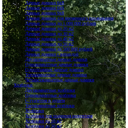
Дачные домики 6x8
Дачные домики 6х6
Дачные домики 9x8
Дачные домики для временного проживания
Дачные домики до 1 000 000 рублей
Дачные домики до 20 м2
Дачные домики до 30 м2
Дачные домики до 40 м2
Дачные домики до 50 м2
Дачные домики до 500 000 рублей
Дачные домики с верандой
Двухкомнатные дачные домики
Однокомнатные дачные домики
Одноэтажные дачные домики
Трехкомнатные дачные домики
Четырехкомнатные дачные домики
Хозблоки
Двухкомнатные хозблоки
Однокомнатные хозблоки
С туалетом и душем
Трехкомнатные хозблоки
Хозблоки
Хозблоки для хранения инвентаря
Хозблоки до 10 м2
Хозблоки до 20 м2