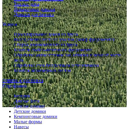
Теплые дома
Ярмарочные домики
Домики для бизнеса
Услуги
Проектирование домов из бруса
Выезд специалиста на участок (замер фундамента)
Сборка домокомплекта из бруса
Монтаж свайно-винтового фундамента
Обработка антисептиком лаг, обвязки и нижней части
пола
Обработка стен бесцветным антисептиком
Монтаж инженерных систем
Оплата и доставка
Портфолио
Беседки
Дачные бани
Дачные домики
Детские домики
Кемпинговые домики
Малые формы
Навесы