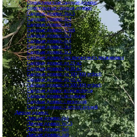
Однокомнатные садовые домики
Одноэтажные садовые домики
Садовые домики 3x4.5
Садовые домики 3х3
Садовые домики 3х6
Садовые домики 4.5x6
Садовые домики 4x3
Садовые домики 4x4
Садовые домики 5х4
Садовые домики 5х5
Садовые домики для временного проживания
Садовые домики до 20 м2
Садовые домики до 30 м2
Садовые домики до 300 000 рублей
Садовые домики до 40 м2
Садовые домики до 500 000 рублей
Садовые домики из минибруса
Садовые домики маленькие
Садовые домики с верандой
Садовые домики с летней кухней
Дачные домики
Дачные домики 4х4
Дачные домики 5x7.5
Дачные домики 5х4
Дачные домики 5х6