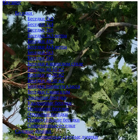
Каталог
Беседки
Беседки 2x3
Беседки 3x4
Беседки 3x6
Беседки 3х3 метра
Беседки 4x6
Беседки 4х4 метра
Беседки 5x3
Беседки 5x6
Беседки в японском стиле
Беседки до 10 м2
Беседки до 20 м2
Беседки до 30 м2
Беседки премиум класса
Беседки с мангалом
Закрытые беседки
Квадратные беседки
Недорогие беседки
Открытые беседки
Прямоугольные беседки
Современные беседки
Садовые домики
Двухкомнатные садовые домики