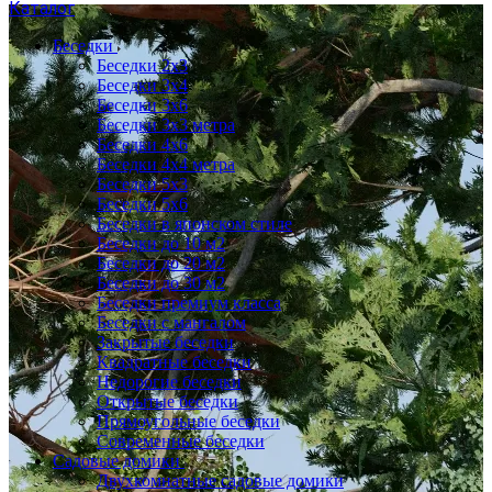
Каталог
Беседки
Беседки 2x3
Беседки 3x4
Беседки 3x6
Беседки 3х3 метра
Беседки 4x6
Беседки 4х4 метра
Беседки 5x3
Беседки 5x6
Беседки в японском стиле
Беседки до 10 м2
Беседки до 20 м2
Беседки до 30 м2
Беседки премиум класса
Беседки с мангалом
Закрытые беседки
Квадратные беседки
Недорогие беседки
Открытые беседки
Прямоугольные беседки
Современные беседки
Садовые домики
Двухкомнатные садовые домики