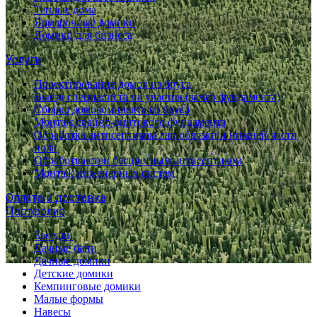
Теплые дома
Ярмарочные домики
Домики для бизнеса
Услуги
Проектирование домов из бруса
Выезд специалиста на участок (замер фундамента)
Сборка домокомплекта из бруса
Монтаж свайно-винтового фундамента
Обработка антисептиком лаг, обвязки и нижней части
пола
Обработка стен бесцветным антисептиком
Монтаж инженерных систем
Оплата и доставка
Портфолио
Беседки
Дачные бани
Дачные домики
Детские домики
Кемпинговые домики
Малые формы
Навесы