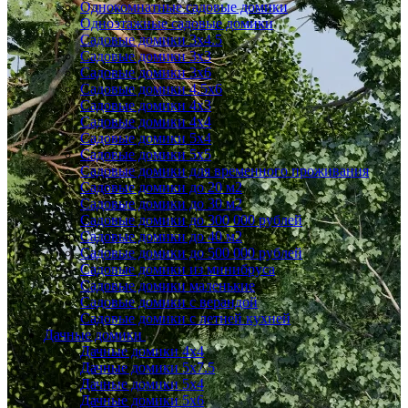
Однокомнатные садовые домики
Одноэтажные садовые домики
Садовые домики 3x4.5
Садовые домики 3х3
Садовые домики 3х6
Садовые домики 4.5x6
Садовые домики 4x3
Садовые домики 4x4
Садовые домики 5х4
Садовые домики 5х5
Садовые домики для временного проживания
Садовые домики до 20 м2
Садовые домики до 30 м2
Садовые домики до 300 000 рублей
Садовые домики до 40 м2
Садовые домики до 500 000 рублей
Садовые домики из минибруса
Садовые домики маленькие
Садовые домики с верандой
Садовые домики с летней кухней
Дачные домики
Дачные домики 4х4
Дачные домики 5x7.5
Дачные домики 5х4
Дачные домики 5х6