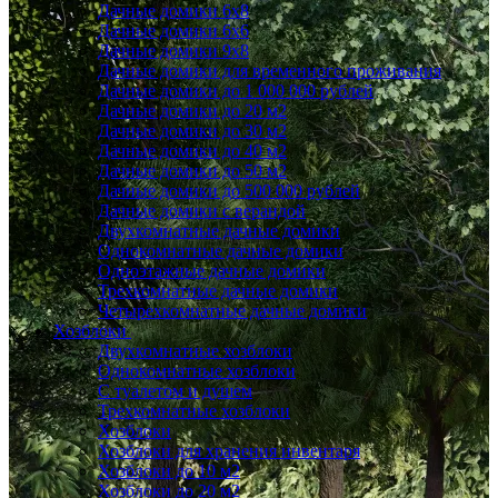
Дачные домики 6x8
Дачные домики 6х6
Дачные домики 9x8
Дачные домики для временного проживания
Дачные домики до 1 000 000 рублей
Дачные домики до 20 м2
Дачные домики до 30 м2
Дачные домики до 40 м2
Дачные домики до 50 м2
Дачные домики до 500 000 рублей
Дачные домики с верандой
Двухкомнатные дачные домики
Однокомнатные дачные домики
Одноэтажные дачные домики
Трехкомнатные дачные домики
Четырехкомнатные дачные домики
Хозблоки
Двухкомнатные хозблоки
Однокомнатные хозблоки
С туалетом и душем
Трехкомнатные хозблоки
Хозблоки
Хозблоки для хранения инвентаря
Хозблоки до 10 м2
Хозблоки до 20 м2