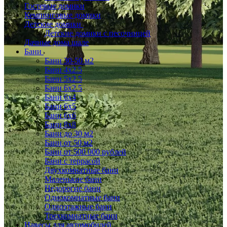
Гостевые домики
Кемпинговые домики
Детские домики
Детские домики с песочницей
Дачные дома шале
Бани
Бани 30-50 м2
Бани 4x2.5
Бани 5x2.5
Бани 6x2.5
Бани 6х4
Бани 6х5
Бани 6х6
Бани 8x8
Бани до 30 м2
Бани от 50 м2
Бани от 500 000 рублей
Бани с террасой
Двухкомнатные бани
Маленькие бани
Недорогие бани
Однокомнатные бани
Одноэтажные бани
Трехкомнатные бани
Навесы для автомобилей